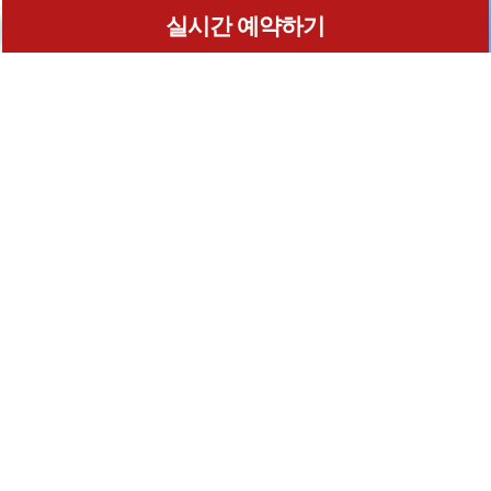
실시간 예약하기
온라인 실시간 금액과 객실재고 현황을 확인할수있습니다
확인후 전화예약을 하시면 추가 할인 받으실수있으며
전화예약시에도 현금및현금영수증발행, 카드결재 모두 가능합니다
Home
로그인
회원가입
마이페이지
이용약관
개인정보 취급방침
이메일무단수집거부
이용문의
INFORMATION
상호명 :
충주 티탄풀빌라 펜션
주소 : 충북 충주시 동량면 호반로 789-15 대표:정유찬
대표전화 : 010-2114-8048