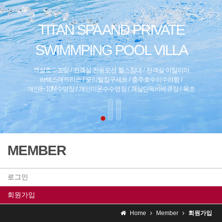
TITAN SPA AND PRIVATE
SWIMMPING POOL VILLA
객실호수조망 / 전객실 전동모션 헬스침대 / 전객실 이탈리아
라택스매트리스 / 오리털침구세트 / 충주호수의수려함 /
개인8~10M수영장 / 개인미온수수영장 / 객실단독바베큐장 / 욕조
MEMBER
로그인
회원가입
Home
Member
회원가입